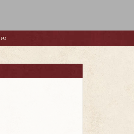
NFO
！