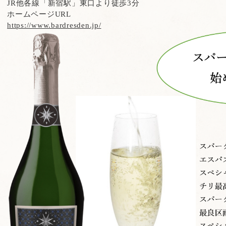
JR
他各線「新宿駅」東口より徒歩
3
分
ホームページURL
https://www.bardresden.jp/