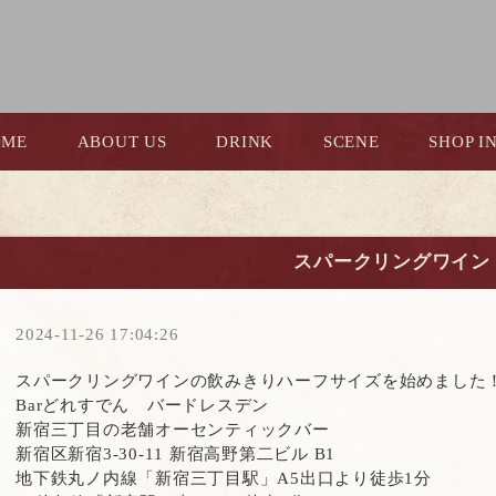
OME
ABOUT US
DRINK
SCENE
SHOP I
スパークリングワイン
2024-11-26 17:04:26
スパークリングワインの飲みきりハーフサイズを始めました
Bar
どれすでん バードレスデン
新宿三丁目の老舗オーセンティックバー
新宿区新宿
3-30-11
新宿高野第二ビル
B1
地下鉄丸ノ内線「新宿三丁目駅」
A5
出口より徒歩
1
分