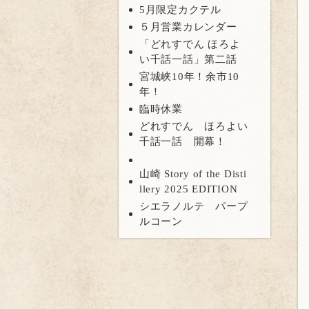
5月限定カクテル
５月営業カレンダー
「どれすでん ほろよ
い千話一話」第二話
宮城峡10年！余市10
年！
臨時休業
どれすでん ほろよい
千話一話 開幕！
山崎 Story of the Disti
llery 2025 EDITION
シエラノルテ パープ
ルコーン