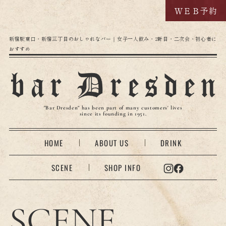
ＷＥＢ予約
新宿駅東口・新宿三丁目のおしゃれなバー｜女子一人飲み・2軒目・二次会・初心者に
おすすめ
"Bar Dresden" has been part of many customers' lives
since its founding in 1951.
HOME
ABOUT US
DRINK
SCENE
SHOP INFO
SCENE