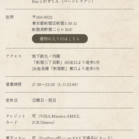
Barどれすでん（バードレスデン）
住所
〒160-0022
東京都新宿区新宿3-30-11
新宿高野第二ビル B1F
建物の入り口はこちら
アクセス
地下鉄丸ノ内線
「新宿三丁目駅」A5出口より徒歩1分
JR他各線「新宿駅」東口より徒歩3分
営業時間
17:30～23:30（L.O.23:00）
定休日
日曜日・祝日
クレジット
可（VISA,Master,AMEX,
カード
JCB,Diners）
電子マネー
可（PayPay,d払い,au PAY,交通系ICカード）