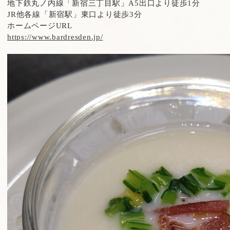
地下鉄丸ノ内線「新宿三丁目駅」
A5
出口より徒歩
1
分
JR
他各線「新宿駅」東口より徒歩
3
分
ホームページ
URL
https://www.bardresden.jp/