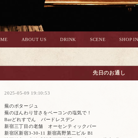
OME
ABOUT US
DRINK
SCENE
SHOP I
先日のお通し
2025-05-09 19:10:53
蕪のポタージュ
蕪のほんわり甘さをベーコンの塩気で！
Bar
どれすでん バードレスデン
新宿三丁目の老舗 オーセンティックバー
新宿区新宿
3-30-11
新宿高野第二ビル
B1