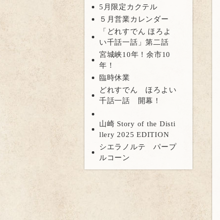
5月限定カクテル
５月営業カレンダー
「どれすでん ほろよ
い千話一話」第二話
宮城峡10年！余市10
年！
臨時休業
どれすでん ほろよい
千話一話 開幕！
山崎 Story of the Disti
llery 2025 EDITION
シエラノルテ パープ
ルコーン